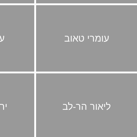
עומרי טאוב
עו
ליאור הר-לב
יר