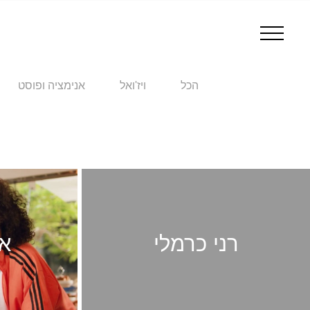
הכל
ויז'ואל
אנימציה ופוסט
רני כרמלי
או