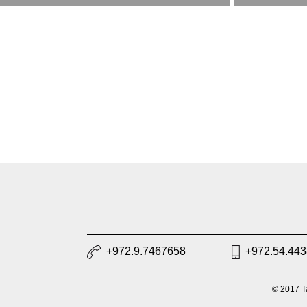
+972.9.7467658
+972.54.44
© 2017 Ta