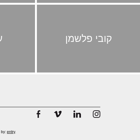
קובי פלשמן
ע
 by:
entry
.