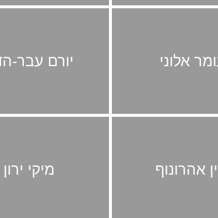
מר אלוני
יורם עבר-הד
ין אהרונוף
מיקי ירון