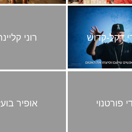
 דקל-קדוש
רוני קליינר
י פורטנוי
אופיר בועז