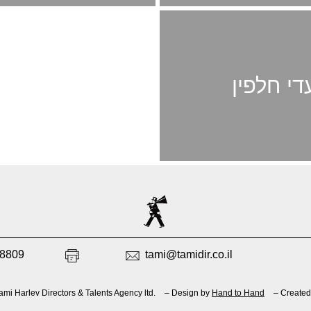
די חלפין
38809
tami@tamidir.co.il
mi Harlev Directors & Talents Agency ltd.
– Design by
Hand to Hand
– Created