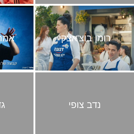
רומן בוצ'אצקי
אמרי
נדב צופי
גד