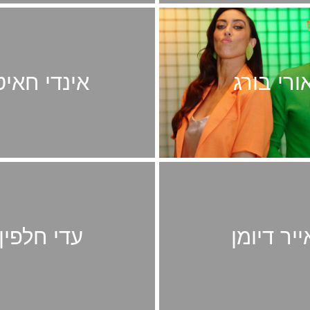
ורי בורג
אינדי חאיט
ייר דיומן
עדי חלפין