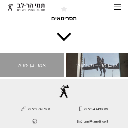
תסריטאים
גון בן ארי – תסריטאי
אמרי בן עזרא
+972.9.7467658
+972.54.4438809
tami@tamidir.co.il