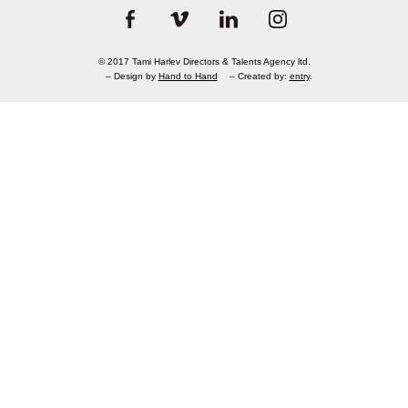
© 2017 Tami Harlev Directors & Talents Agency ltd.
– Design by
Hand to Hand
– Created by:
entry
.