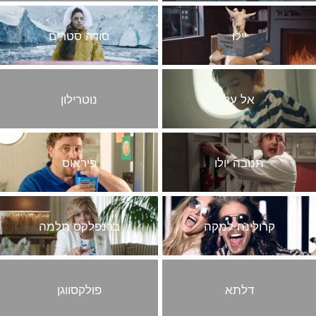
סטוריטלינג
יילו
סודה סטרים
קליפים
אל על
נוטרילון
תנובה יולו
פיראוס
קרולינה למקה
ברנפלקס תלמה
דלתא
פולקסווגן