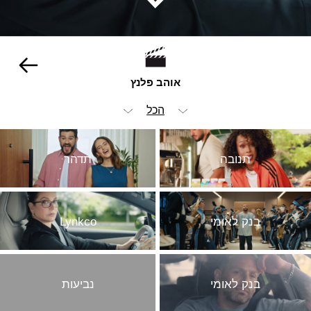
אוהב פלנץ
הכל
ויז'ואל
תנובה
תדהר
אנימציה ופוסט
אופנה וביוטי
בנק לאומי
Lynkco
הומור
ילדים
מזון ומשקאות
בנק לאומי
נביעות
מכוניות