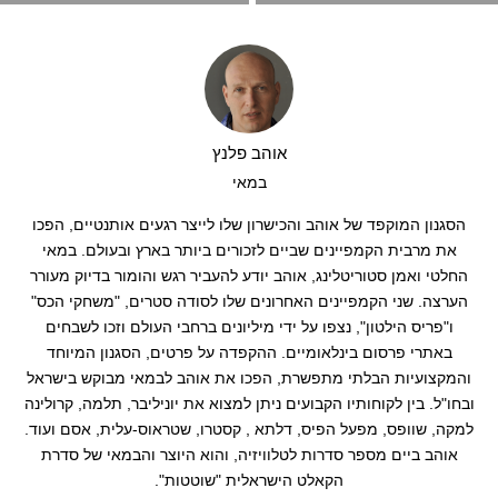
אוהב פלנץ
במאי
הסגנון המוקפד של אוהב והכישרון שלו לייצר רגעים אותנטיים, הפכו
את מרבית הקמפיינים שביים לזכורים ביותר בארץ ובעולם. במאי
החלטי ואמן סטוריטלינג, אוהב יודע להעביר רגש והומור בדיוק מעורר
הערצה. שני הקמפיינים האחרונים שלו לסודה סטרים, "משחקי הכס"
ו"פריס הילטון", נצפו על ידי מיליונים ברחבי העולם וזכו לשבחים
באתרי פרסום בינלאומיים. ההקפדה על פרטים, הסגנון המיוחד
והמקצועיות הבלתי מתפשרת, הפכו את אוהב לבמאי מבוקש בישראל
ובחו"ל. בין לקוחותיו הקבועים ניתן למצוא את יוניליבר, תלמה, קרולינה
למקה, שוופס, מפעל הפיס, דלתא , קסטרו, שטראוס-עלית, אסם ועוד.
אוהב ביים מספר סדרות לטלוויזיה, והוא היוצר והבמאי של סדרת
הקאלט הישראלית "שוטטות".