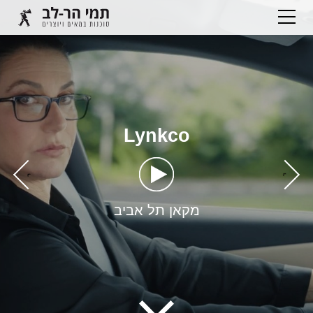
Lynkco
›
‹
מקאן תל אביב