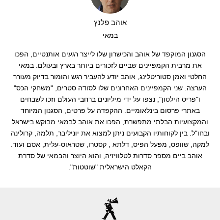
סטוריטלינג
אוהב פלנץ
במאי
קליפים
הסגנון המוקפד של אוהב והכישרון שלו לייצר רגעים אותנטיים, הפכו
את מרבית הקמפיינים שביים לזכורים ביותר בארץ ובעולם. במאי
החלטי ואמן סטוריטלינג, אוהב יודע להעביר רגש והומור בדיוק מעורר
הערצה. שני הקמפיינים האחרונים שלו לסודה סטרים, "משחקי הכס"
ו"פריס הילטון", נצפו על ידי מיליונים ברחבי העולם וזכו לשבחים
באתרי פרסום בינלאומיים. ההקפדה על פרטים, הסגנון המיוחד
והמקצועיות הבלתי מתפשרת, הפכו את אוהב לבמאי מבוקש בישראל
ובחו"ל. בין לקוחותיו הקבועים ניתן למצוא את יוניליבר, תלמה, קרולינה
למקה, שוופס, מפעל הפיס, דלתא , קסטרו, שטראוס-עלית, אסם ועוד.
אוהב ביים מספר סדרות לטלוויזיה, והוא היוצר והבמאי של סדרת
הקאלט הישראלית "שוטטות".