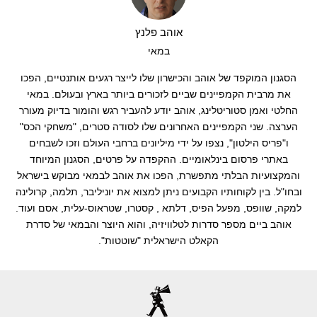
סטוריטלינג
אוהב פלנץ
במאי
קליפים
הסגנון המוקפד של אוהב והכישרון שלו לייצר רגעים אותנטיים, הפכו
את מרבית הקמפיינים שביים לזכורים ביותר בארץ ובעולם. במאי
החלטי ואמן סטוריטלינג, אוהב יודע להעביר רגש והומור בדיוק מעורר
הערצה. שני הקמפיינים האחרונים שלו לסודה סטרים, "משחקי הכס"
ו"פריס הילטון", נצפו על ידי מיליונים ברחבי העולם וזכו לשבחים
באתרי פרסום בינלאומיים. ההקפדה על פרטים, הסגנון המיוחד
והמקצועיות הבלתי מתפשרת, הפכו את אוהב לבמאי מבוקש בישראל
ובחו"ל. בין לקוחותיו הקבועים ניתן למצוא את יוניליבר, תלמה, קרולינה
למקה, שוופס, מפעל הפיס, דלתא , קסטרו, שטראוס-עלית, אסם ועוד.
אוהב ביים מספר סדרות לטלוויזיה, והוא היוצר והבמאי של סדרת
הקאלט הישראלית "שוטטות".