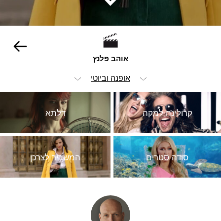
אוהב פלנץ
אופנה וביוטי
הכל
קרולינה למקה
דלתא
ויז'ואל
אנימציה ופוסט
סודה סטרים
המשביר לצרכן
הומור
ילדים
מזון ומשקאות
מכוניות