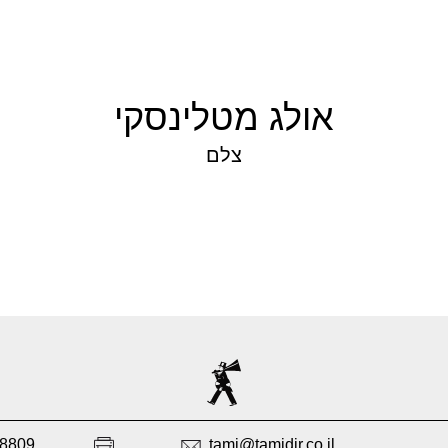
אולג מטלינסקי
צלם
38809
tami@tamidir.co.il