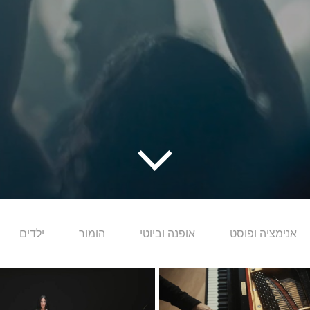
אנימציה ופוסט
אופנה וביוטי
הומור
ילדים