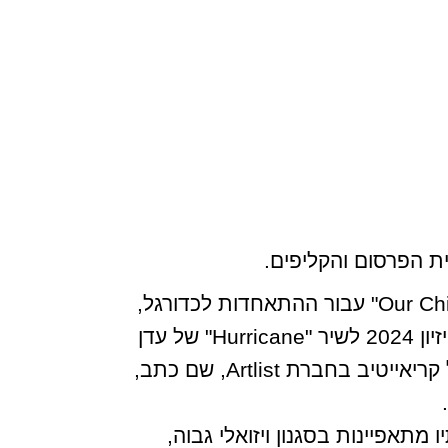
ת הפרסום והקליפים.
בשנת 2024 ביים כמה מהפרויקטים המדוברים ביותר בישראל, בהם "Our Children are Missing" עבור ההתאחדות לכדורגל,
שזכה בזהב בקטגוריית הסרטים של תחרות גרנות 2024, והקליפ הרשמי של ישראל לאירוויזיון 2024 לשיר "Hurricane" של עדן
גולן. לאחר שסיים בהצטיינות את ביה"ס לקולנוע באוניברסיטת תל אביב, עבד כיוצר ומנהל קריאייטיב בחברת Artlist, שם כתב,