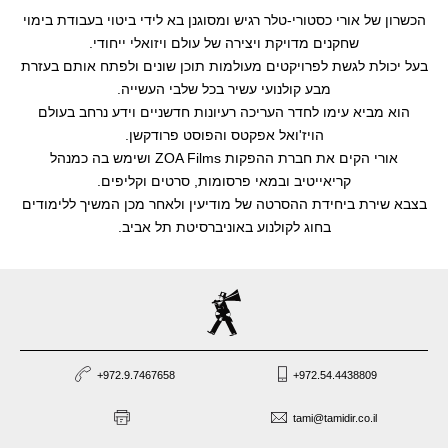
הכשרון של אורי כסטורי-טלר רגיש ומסוגנן בא לידי ביטוי בעבודת בימוי
שחקנים מדויקת ויצירה של עולם ויזואלי ייחודי.
בעל יכולת לגשת לפרויקטים מעולמות תוכן שונים ולפתח אותם בעזרת
מבע קולנועי עשיר בכל שלבי העשייה.
הוא מביא עימו לחדר העריכה רעיונות חדשניים וידע נרחב בעולם
הויז'ואל אפקטס והפוסט פרודקשן.
אורי הקים את חברת ההפקות ZOA Films ושימש בה כמנהל
קריאייטיב ובמאי פרסומות, סרטים וקליפים.
בצבא שירת ביחידת ההסרטה של מודיעין ולאחר מכן המשיך ללימודים
בחוג לקולנוע באוניברסיטת תל אביב.
+972.9.7467658
+972.54.4438809
tami@tamidir.co.il