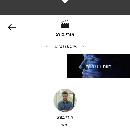
אורי בורג
אופנה וביוטי
הכל
חווה זינגבוים
ויז'ואל
אנימציה ופוסט
הומור
ילדים
אורי בורג
מזון ומשקאות
במאי
סטוריטלינג