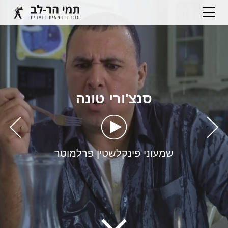
סנצ'ורי טונה
›
‹
שמעוני פינקלשטין פרלמוטר