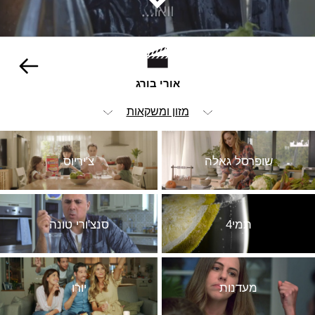
אורי בורג
מזון ומשקאות
הכל
שופרסל גאלה
צ'יריוס
ויז'ואל
אנימציה ופוסט
תמי4
סנצ'ורי טונה
אופנה וביוטי
הומור
ילדים
מעדנות
יורו
סטוריטלינג