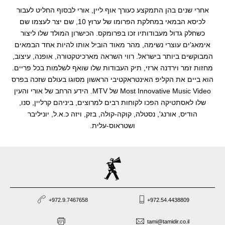
אחרי שנים בהן התמקצע כעורך אוף ליין, אורי לבסוף החליט לעבור
סטוריטלינג
לכיסא הבמאי במחלקת הפרומו של ערוץ 10, שם יצר לעצמו שם
כשחלק גדול מעבודותיו זכו בפרומקס. הכישרון המולד שלו ליצור
קליפים
אימאג'ים עוצרי נשימה, מהר מאוד הוביל אותו להיות אחד הבמאים
המבוקשים ביותר בישראל. רווי השראה מארכיטקטורה, אופנה, עיצוב,
עריכה
מחזות זמר וירדנה ארזי, תיק העבודות שלו שואף לשלמות בכל פריים.
הוא ביים את הקליפ האינטראקטיבי הראשון מסוגו בעולם שזכה בפרס
Most Innovative Music Video של MTV. הידע הרחב של אורי והעין
שלו לאסתטיקה הפכו לקוחות רבים למרוצים, ביניהם קרליין, סנו,
הודיס, אורנג', נסטלה, קוקה-קולה, בזק, ויזה כ.א.ל, יוניליבר
ושטראוס-עלית.
+972.9.7467658
+972.54.4438809
tami@tamidir.co.il