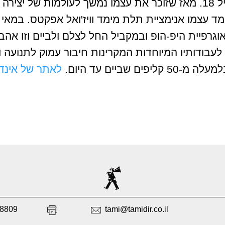
נולד באוקראינה ועלה לבדו לארץ בגיל 18. מאז שזוכר את עצמו נמשך לע
ועה. אוטודידקט שכבר בגיל 14 לימד עצמו אנימציית תלת מימד וויז'ו
רפיית היפ-הופ ובמקביל החל לצלם ולביים וזו אהבתו
לעבודותיו המיוחדות המקרינות חיבור עמוק לתנועה 
עלה מ-50 קליפים שביים עד היום.
לאתר של אינדי
38809
tami@tamidir.co.il