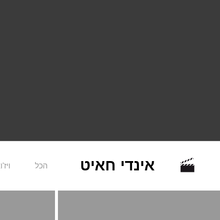
אינדי חאיט
הכל
ויז'