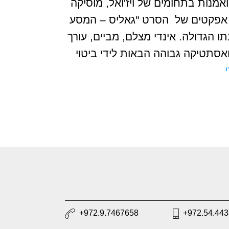
ולמות של יצירה ואמנות בתחומים של ויז'ואל, מוסיקה
אל אפקטס. במאי אפקטים של הסרט "גאליס – המסע
 הגדולה. אינדי מצלם, מביים, עורך
ואסתטיקה גבוהה הבאות לידי ביטוי
+972.9.7467658
+972.54.44