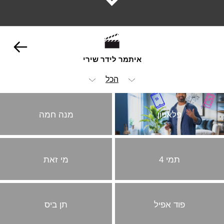
איתמר לידר שירי
הכל
ויז'ואל
פלאפון
מנה חמה
אנימציה ופוסט
אופנה וביוטי
תמי 4
מי זאת
הומור
ילדים
מזון ומשקאות
פוד אפיל
תן ביס
סטוריטלינג