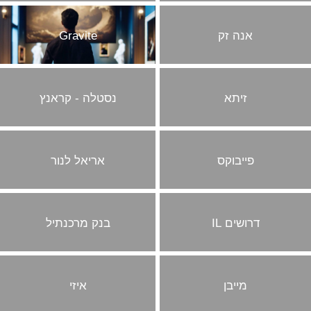
קליפים
אנה זק
Gravite
עריכה
זיתא
נסטלה - קראנץ
פייבוקס
אריאל לנור
דרושים IL
בנק מרכנתיל
מייבן
איזי