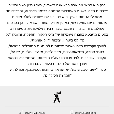
ברק הוא במאי מהשורה הראשונה בישראל, בעל ניסיון עשיר וראייה
יצירתית חדה. בשנים האחרונות התמחה בבימוי סרטי AI, והפך לאחד
ממובילי התחום בארץ. הוא ניחן ביכולת ייחודית לשלב מסרים
פרסומיים עם עומק רגשי, באופן מדויק ומעורר השראה – הן בסרטים
מצולמים והן ביצירות שנעשו בעזרת בינה מלאכותית. ניסיונו הרב
בסטים מתבטא בהבנה מעמיקה של צרכי הלקוח וההפקה, ומעניק לכל
פרויקט ביטחון, יציבות ודיוק אומנותי.
לאורך הקריירה ביים עשרות פרסומות למותגים המובילים בישראל,
בהם: תנובה, שטראוס-עלית, מקדונלד'ס, מי עדן, סלקום, אל על,
סקודה ועוד רבים. לצד עבודתו בעולם הפרסום, משמש ברק כבמאי
ועורך ראשי של תוכניות טלוויזיה נבחרות.
ספרו "גשם וטבע ערבה", שראה אור בהוצאת סטימצקי, זכה לתואר
"המלצת הסוקרים".
+972.9.7467658
+972.54.4438809