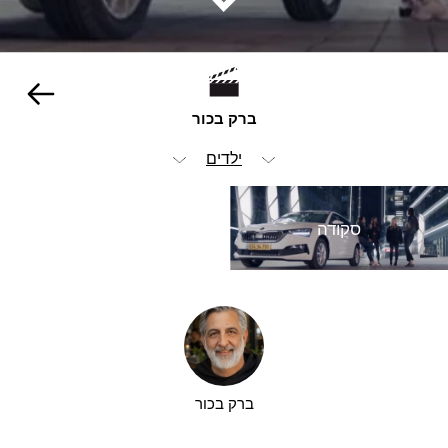
ברק בכור
ילדים
הכל
סקודה
הומור
מזון ומשקאות
מכוניות
סטוריטלינג
ברק בכור
קליפים