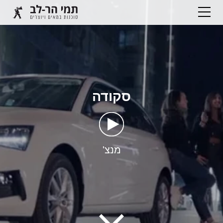
סקודה
מנצ'