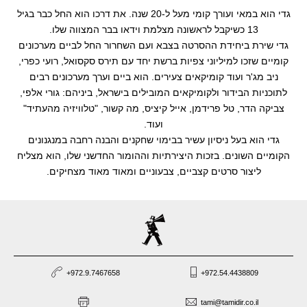
גדי הוא במאי ועורך קומי מעל ל-20 שנה. את דרכו הוא החל כבר בגיל
סטוריטלינג
13 כשיקבל לראשונה מצלמת וידאו בבר המצווה שלו.
גדי שירת ביחידת ההסרטה בצבא ועם השחרור החל לביים מערכונים
קומיים שזכו למיליוני צפיות ברשת יחד עם תירס סקסואל, רועי כפרי,
ניב מג'ר ועוד קומיקאים צעירים. הוא ביים וערך מערכונים רבים
לתוכניות הבידור ולקומיקאים המובילים בישראל, ביניהם: גורי אלפי,
צביקה הדר, טל פרידמן, אייל קיציס, מה קשור, "טלוויזיה מהעתיד"
ועוד.
גדי הוא בעל ניסיון עשיר בבימוי שחקנים והבנה רחבה במנגנונים
הקומיים השונים. בזכות היצירתיות וההומור החדשני שלו, הוא מצליח
ליצור סרטים קצביים, צבעוניים ומאוד מאוד מצחיקים.
+972.9.7467658
+972.54.4438809
tami@tamidir.co.il