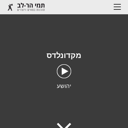
מקדונלדס
יהושע