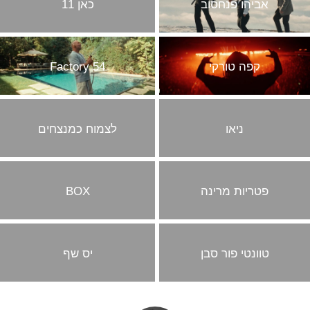
אביהו פנחסוב
כאן 11
קפה טורקי
Factory 54
ניאו
לצמוח כמנצחים
פטריות מרינה
BOX
טוונטי פור סבן
יס שף