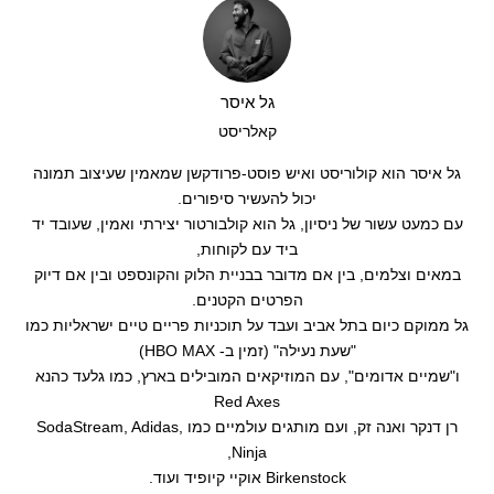
גל איסר
קאלריסט
גל איסר הוא קולוריסט ואיש פוסט-פרודקשן שמאמין שעיצוב תמונה
יכול להעשיר סיפורים.
עם כמעט עשור של ניסיון, גל הוא קולבורטור יצירתי ואמין, שעובד יד
ביד עם לקוחות,
במאים וצלמים, בין אם מדובר בבניית הלוק והקונספט ובין אם דיוק
הפרטים הקטנים.
גל ממוקם כיום בתל אביב ועבד על תוכניות פריים טיים ישראליות כמו
"שעת נעילה" (זמין ב- HBO MAX)
ו"שמיים אדומים", עם המוזיקאים המובילים בארץ, כמו גלעד כהנא
Red Axes
רן דנקר ואנה זק, ועם מותגים עולמיים כמו SodaStream, Adidas,
Ninja,
Birkenstock אוקיי קיופיד ועוד.