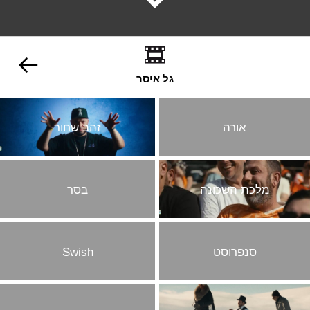
גל איסר
אורה
זהב שחור
מלכת השכונה
בסר
סנפרוסט
Swish