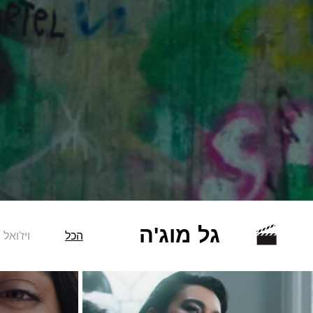
גל מוג'ה
הכל
ויז'ואל