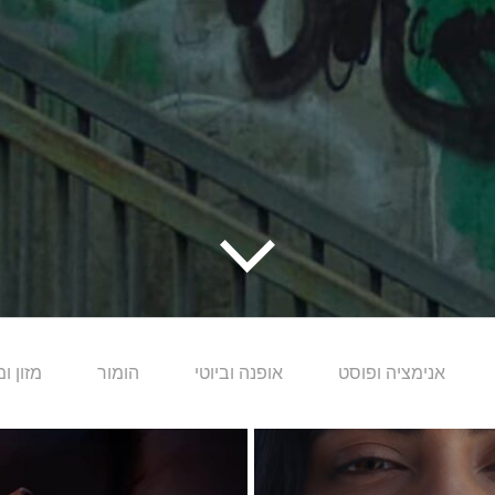
אנימציה ופוסט
אופנה וביוטי
הומור
מזון ו