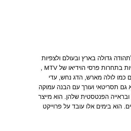
לתהודה גדולה בארץ ובעולם ולצפיות
רבות ברשת. הקליפ Up&Up שביים ללהקת קולדפליי, זיכה את גל במועמדות לגראמי, וזכיות בתחרות פרסי הוידיאו של MTV ,
 כמו לולה מארש, הדג נחש, עדי
הוא גם תסריטאי ועורך עם הבנה עמוקה
ובראייה הפנטסטית שלהן. הוא מייצר
. הוא בימים אלו עובד על פרוייקט