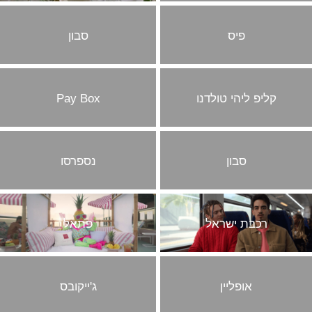
קליפים
פיס
סבון
עריכה
קליפ ליהי טולדנו
Pay Box
סבון
נספרסו
רכבת ישראל
פתאל
אופליין
ג'ייקובס