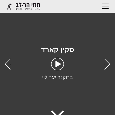
סקין קארד
›
‹
ברוקנר יער לוי