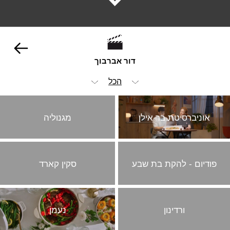
דור אברבוך
הכל
ויז'ואל
אוניברסיטת בר אילן
מגנוליה
אנימציה ופוסט
אופנה וביוטי
פודיום - להקת בת שבע
סקין קארד
הומור
ילדים
מזון ומשקאות
ורדינון
נעמן
סטוריטלינג