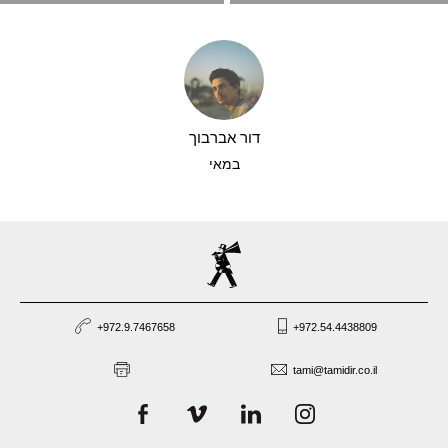
דור אברבוך
במאי
+972.9.7467658
+972.54.4438809
tami@tamidir.co.il