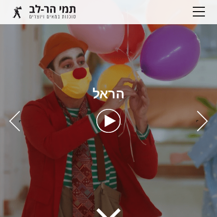
הראל
›
‹