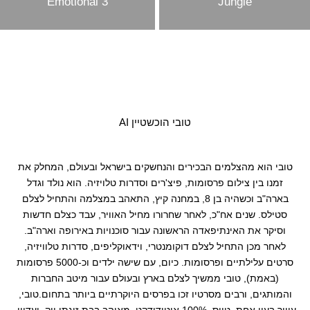
Emotional 3
Jungle
טובי הוכשטיין AI
טובי הוא מהצלמים הבכירים והנחשקים בישראל ובעולם, המחלק את
זמנו בין צילום פרסומות, פיצ'רים וסדרות טלויזיה. הוא נולד וגדל
בארה"ב וכשהיה בן 8, במחנה קיץ, התאהב במצלמה והתחיל לצלם
סטילס. שנים אח"כ, לאחר שחרורו מחיל האוויר, עבד כצלם חדשות
וסיקר את האינתיפאדה הראשונה עבור סוכנויות באירופה וארה"ב.
לאחר מכן התחיל לצלם דוקומנטרי, וידאוקליפים, סדרות טלוויזיה,
סרטים עלילתיים ופרסומות. כיום, עם שישה ילדים וכ-5000 פרסומות
(באמת), טובי ממשיך לצלם בארץ ובעולם עבור מיטב החברות
והמותגים, ורבים מסרטיו זכו בפרסים היוקרתיים ביותר בתחום.טובי,