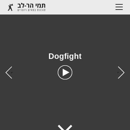
Dogfight
›
‹