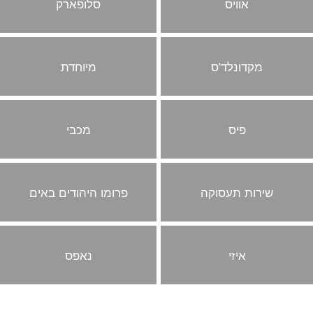
אוויס
סלופארק
מקדונלד'ס
מיוחדת
פיס
מכבי
שירות תעסוקה
פרומו היהודים באים
איזי
נאפס