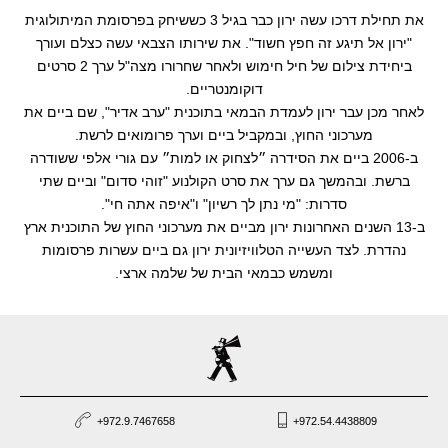
את תחילת דרכו עשה ירון כבר בגיל 3 כששיחק בפרסומת המיתולוגית
קליפים
"ירון אל תיגע זה חפץ חשוד". את שירותו הצבאי עשה כצלם ועורך
ביחידת צילום של חיל חימוש ולאחר שחרורו מצה"ל ערך 2 סרטים
עריכה
דוקומנטריים.
לאחר מכן עבר ירון לעמדת הבמאי בתוכנית "ערב אדיר", שם ביים את
מערכוני החוץ, ובמקביל ביים וערך פרומואים לרשת.
ב-2006 ביים את הסידרה ״לצחוק או למות״ עם גורי אלפי ששודרה
ברשת. ובהמשך גם ערך את סרט הקולנוע "זוהי סדום" וביים שתי
סדרות: "מי נתן לך רשיון" ו"איפה אתה חי".
ב-13 השנים האחרונות ירון מביים את מערכוני החוץ של התוכנית ארץ
נהדרת. לצד העשייה הטלוויזיונית ירון גם ביים עשרות פרסומות
ומשמש כבמאי הבית של שלמה ארצי.
+972.9.7467658
+972.54.4438809