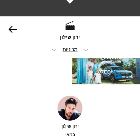
ירון שילון
מכוניות
הכל
שברולט
ויז'ואל
אנימציה ופוסט
הומור
ילדים
ירון שילון
מזון ומשקאות
במאי
סטוריטלינג