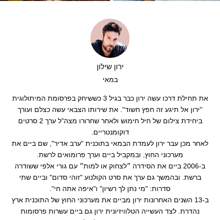
סטוריטלינג
עריכה
ירון שילון
במאי
את תחילת דרכו עשה ירון כבר בגיל 3 כששיחק בפרסומת המיתולוגית
"ירון אל תיגע זה חפץ חשוד". את שירותו הצבאי עשה כצלם ועורך
ביחידת צילום של חיל חימוש ולאחר שחרורו מצה"ל ערך 2 סרטים
דוקומנטריים.
לאחר מכן עבר ירון לעמדת הבמאי בתוכנית "ערב אדיר", שם ביים את
מערכוני החוץ, ובמקביל ביים וערך פרומואים לרשת.
ב-2006 ביים את הסידרה ״לצחוק או למות״ עם גורי אלפי ששודרה
ברשת. ובהמשך גם ערך את סרט הקולנוע "זוהי סדום" וביים שתי
סדרות: "מי נתן לך רשיון" ו"איפה אתה חי".
ב-13 השנים האחרונות ירון מביים את מערכוני החוץ של התוכנית ארץ
נהדרת. לצד העשייה הטלוויזיונית ירון גם ביים עשרות פרסומות