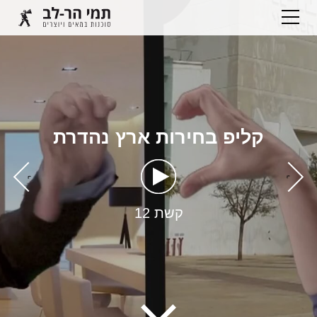
קליפ בחירות ארץ נהדרת
›
‹
קשת 12