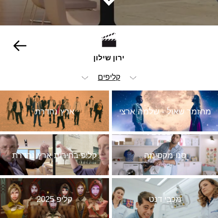
ירון שילון
קליפים
הכל
מחזמר שאול - שלמה ארצי
ארץ נהדרת
ויז'ואל
אנימציה ופוסט
סנו מקסימה
קליפ בחירות ארץ נהדרת
הומור
ילדים
מזון ומשקאות
מכבי דנט
קליפ 2025
מכוניות