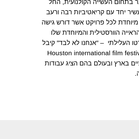
ט בכל פורמט וז'אנר בתחום העשייה הקולנועית, החל
עשיר יחד עם קריאטיביות רבה ורעב
מיוחדת לכל פרויקט אשר דורש גישה
ראייה הוורסטילית והמיוחדת שלו
טו העלילתי – "אנחנו לא לבד" קיבל
סטיבלים בעולם וזכה ב- Houston international film festival golden Remi
יים בארץ ובעולם בהם הציג עבודות
.