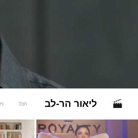
ליאור הר-לב
הכל
ויז