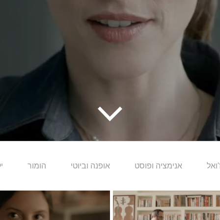
'ואל
אנימציה ופוסט
אופנה וביוטי
הומור
י