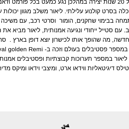
במאי, יוצר ואמן ויזואלי. עם נסיון של 20 שנות יצירה במהלכן נגע כמע
לה בסרט קולנוע עלילתי. ליאור משלב מגוון יכולות 
מחה בבימוי שחקנים, הומור וסרטי רכב, עם משיכה 
 עם סטייל ייחודי ונגיעה אמנותית, ליאור מביא את ה
דשה, מה שהופך אותו לכישרון יוצא דופן בארץ . סר
את תמיכת הקרן לקולנוע, השתתף במספר פ
תף ליאור במספר תערוכות קבוצתיות ופסטיבלים אמנות
ילס דיגיטאליות ווידאו ארט, ומיצבי וידאו ומיקס מדיה