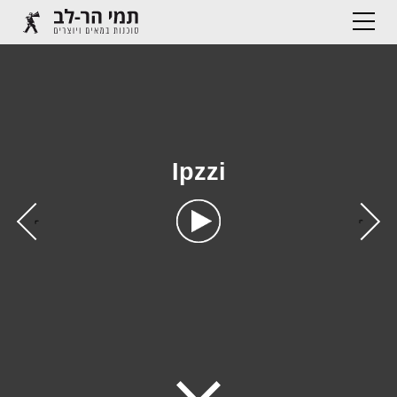
Ipzzi
›
‹