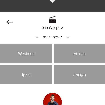
לירן גולדברג
אופנה וביוטי
הכל
Weshoes
Adidas
ויז'ואל
אנימציה ופוסט
הקבוצה
Ipzzi
הומור
ילדים
מזון ומשקאות
סטוריטלינג