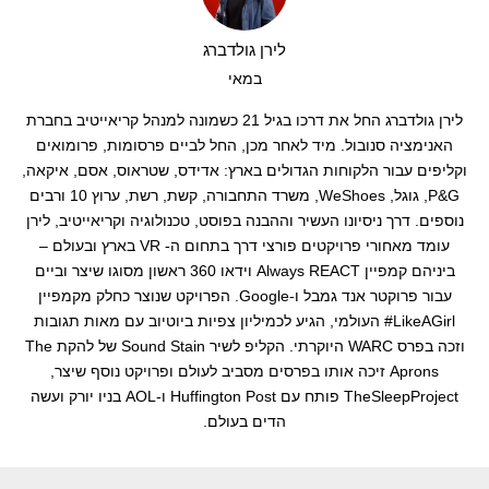
קליפים
לירן גולדברג
במאי
קריינות
לירן גולדברג החל את דרכו בגיל 21 כשמונה למנהל קריאייטיב בחברת
עריכה
האנימציה סנובול. מיד לאחר מכן, החל לביים פרסומות, פרומואים
וקליפים עבור הלקוחות הגדולים בארץ: אדידס, שטראוס, אסם, איקאה,
P&G, גוגל, WeShoes, משרד התחבורה, קשת, רשת, ערוץ 10 ורבים
נוספים. דרך ניסיונו העשיר וההבנה בפוסט, טכנולוגיה וקריאייטיב, לירן
עומד מאחורי פרויקטים פורצי דרך בתחום ה- VR בארץ ובעולם –
ביניהם קמפיין Always REACT וידאו 360 ראשון מסוגו שיצר וביים
עבור פרוקטר אנד גמבל ו-Google. הפרויקט שנוצר כחלק מקמפיין
LikeAGirl# העולמי, הגיע לכמיליון צפיות ביוטיוב עם מאות תגובות
וזכה בפרס WARC היוקרתי. הקליפ לשיר Sound Stain של להקת The
Aprons זיכה אותו בפרסים מסביב לעולם ופרויקט נוסף שיצר,
TheSleepProject פותח עם Huffington Post ו-AOL בניו יורק ועשה
הדים בעולם.