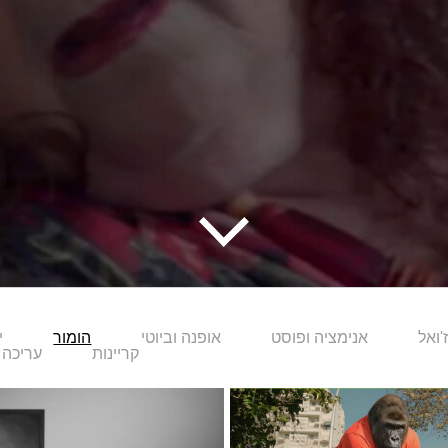
ז'ואל
אנימציה ופוסט
אופנה וביוטי
הומור
י
קריינות
עריכה