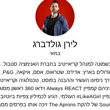
לירן גולדברג
במאי
רן גולדברג החל את דרכו בגיל 21 כשמונה למנהל קריאייטיב בחברת האנימ
ורבים נוספים. דרך ניסיונו העשיר וההבנה בפוסט, טכנולוגיה וקר
דרך בתחום ה- VR בארץ ובעולם
היוקרתי. הקליפ לשיר Sound Stain של להקת ons