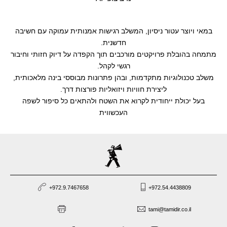
במאי ויוצר עטור ניסיון, המשלב רגישות אמנותית עמוקה עם חשיבה
חדשנית.
מתמחה בהובלת פרויקטים מורכבים תוך הקפדה על דיוק חזותי וחיבור
רגשי לקהל.
משלב טכנולוגיות מתקדמות, ובהן פתרונות מבוססי בינה מלאכותית,
ליצירת חוויות ויזואליות פורצות דרך.
בעל יכולת ייחודית לקרוא את השטח ולהתאים כל סיפור לשפה
העכשווית
+972.9.7467658
+972.54.4438809
tami@tamidir.co.il