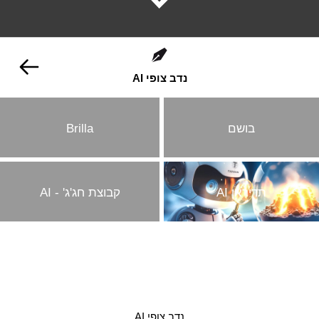
נדב צופי AI
בושם
Brilla
תדיראן AI
קבוצת חג'ג' - AI
נדב צופי AI