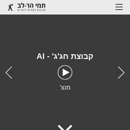
קבוצת חג'ג' - AI
›
‹
מנצ'