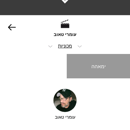
עומרי טאוב
מכוניות
הכל
ימאהה
אופנה וביוטי
הומור
מזון ומשקאות
סטוריטלינג
עומרי טאוב
קריינות