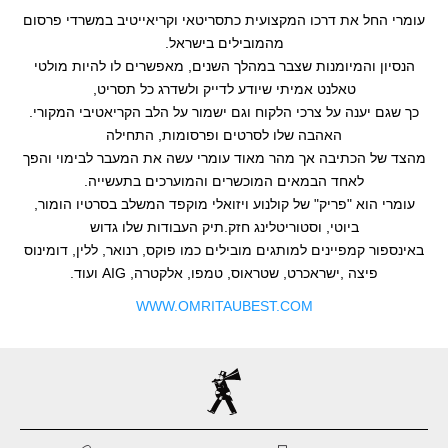
עומרי החל את דרכו המקצועית כתסריטאי וקריאייטיב במשרדי פרסום
מהמובילים בישראל.
הנסיון והמיומנות שצבר במהלך השנים, מאפשרים לו להיות מולטי
טאלנט אמיתי שיודע לדייק ולשדרג כל תסריט,
כך שגם יענה על צרכי הלקוח וגם ישמור על הלב הקריאטיבי המקורי.
האהבה שלו לסרטים ופרסומות, התחילה
מהצד של הכתיבה אך מהר מאוד עומרי עשה את המעבר לבימוי והפך
לאחד הבמאים המוכשרים והמוערכים בתעשייה.
עומרי הוא "פריק" של קולנוע ויזואלי מוקפד המשלב בסרטיו הומור,
ביוטי, וסטוריטלינג חזק.תיק העבודות שלו גדוש
באינספור קמפיינים למותגים מובילים כמו פוקס, רנואר, ללין, דומינוס
פיצה ,ישראכרט, שטראוס, טמפו, אלקטרה, AIG ועוד.
WWW.OMRITAUBEST.COM