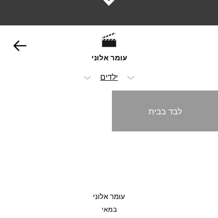
עומר אלוני
ילדים
הכל
לבד בבית
ויז'ואל
אנימציה ופוסט
אופנה וביוטי
הומור
עומר אלוני
מזון ומשקאות
במאי
מכוניות