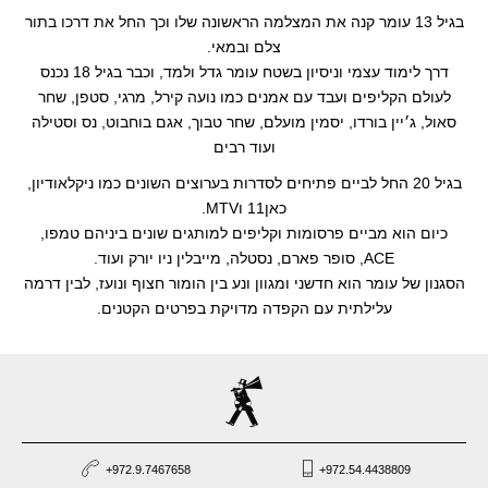
בגיל 13 עומר קנה את המצלמה הראשונה שלו וכך החל את דרכו בתור
סטוריטלינג
צלם ובמאי.
דרך לימוד עצמי וניסיון בשטח עומר גדל ולמד, וכבר בגיל 18 נכנס
קליפים
לעולם הקליפים ועבד עם אמנים כמו נועה קירל, מרגי, סטפן, שחר
סאול, ג׳יין בורדו, יסמין מועלם, שחר טבוך, אגם בוחבוט, נס וסטילה
עריכה
ועוד רבים
בגיל 20 החל לביים פתיחים לסדרות בערוצים השונים כמו ניקלאודיון,
כאן11 וMTV.
כיום הוא מביים פרסומות וקליפים למותגים שונים ביניהם טמפו,
ACE, סופר פארם, נסטלה, מייבלין ניו יורק ועוד.
הסגנון של עומר הוא חדשני ומגוון ונע בין הומור חצוף ונועז, לבין דרמה
עלילתית עם הקפדה מדויקת בפרטים הקטנים.
+972.9.7467658
+972.54.4438809