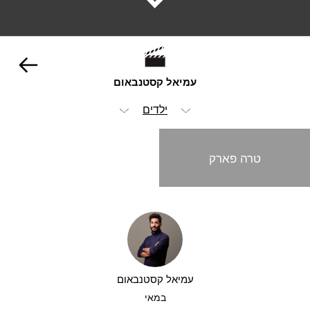
עמיאל קסטנבאום
ילדים
הכל
טרה פארק
אנימציה ופוסט
אופנה וביוטי
הומור
קליפים
עמיאל קסטנבאום
במאי