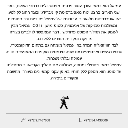
עמיאל הוא במאי ועורך עטור פרסים מפסטיבלים ברחבי העולם, בוגר
שני תארים בהצטיינות מאוניברסיטת קיימברידג' ובוגר החוג לקולנוע
של אוניברסיטת תל-אביב. עבודותיו של עמיאל ייחודיות ורב תחומיות
ומשולבות טכניקות של אנימציה, סטופ-מושן, ו-CGI. עמיאל מבין
לעומק את תהליך הפוסט פרודקשן, דבר המאפשר לו לביים בצורה
מדויקת ומקורית תוצרים ללא רבב.
לצד הוויזואליה המרהיבה, עמיאל מומחה גם בתחום הדוקומנטרי.
סרטיו רגישים ואינטימיים עם שפה סינמטית מוקפדת המאפשרת חוויה
עמוקה ובלתי נשכחת.
עמיאל במאי ורסטילי ומנוסה, שמלווה את תהליך הקריאטיב מתחילתו
עד סופו. הוא מספק ללקוחותיו באופן עקבי קמפיינים מעוררי מחשבה
ומקוריים ביצירה.
+972.9.7467658
+972.54.4438809