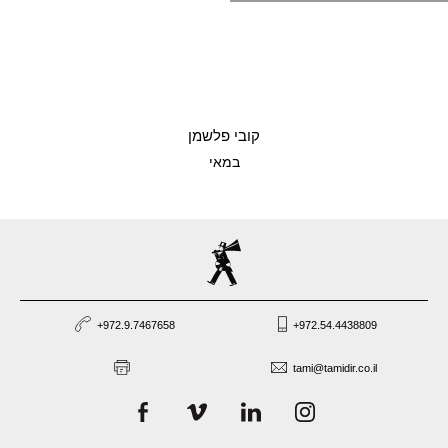
קליפים
עריכה
קובי פלשמן
במאי
+972.9.7467658
+972.54.4438809
tami@tamidir.co.il