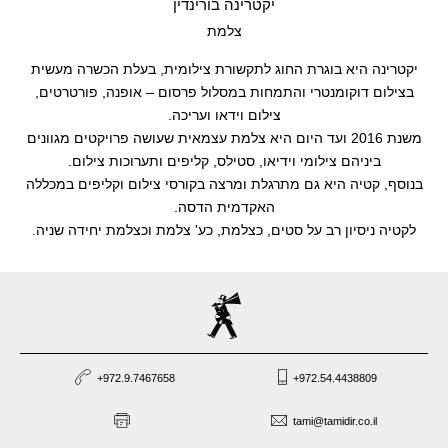
יקטרינה בורינדין
צלמת
יקטרינה היא בוגרת החוג לתקשורת צילומית, בעלת הכשרה מעשית
בצילום דוקומנטרי והתמחות במסלול פרסום – אופנה, פורטרטים,
צילום וידאו ועריכה.
משנת 2016 ועד היום היא צלמת עצמאית שעושה פרויקטים מגוונים
ביניהם צילומי וידיאו, סטילס, קליפים ותערוכות צילום.
בנוסף, קטיה היא גם מתרגלת ומרצה בקורסי צילום וקליפים במכללה
האקדמית הדסה.
לקטיה ניסיון רב על סטים, כצלמת, כע' צלמת וכצלמת יחידה שניה.
+972.9.7467658
+972.54.4438809
tami@tamidir.co.il