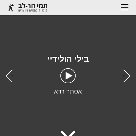
בילי הולידיי
›
‹
אסתר רדא