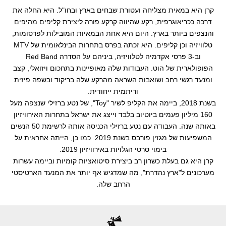
קרן היא במאית מצליחה ועטורת שבחים בארץ ובחו"ל. היא החלה את
קליפים
דרכה ככריאוגרפית, רקע שהיווה קרקע פורה ליצירת קליפים מהיפים
והנצפים ביותר בארץ. היום היא אחת הבמאיות המובילות לפרסומות,
עריכה
טלוויזיה וכן קליפים. היא זכתה בפרס בתחרות הבינלאומית של MTV
וב-3 פרסי אקדמיה לטלוויזיה, ביניהם על הסדרה Red Band
הפופולארית של הוט. העבודות שלה מאופיינות בתחכום ויזואלי, קצב
ומנעד רגשי רחב ושואבות השראה מהרקע שלה בריקוד ובשפה פיזית
וריתמית ייחודית.
בשנת 2018, ביימה את הקליפ לשיר "Toy", של נטע ברזילי שנצפה מעל
160 מיליון פעמים ביוטיוב בלבד וייצג את ישראל בתחרות האירוויזיון
באותה שנה. העבודה עם נטע ברזילי הכניסה אותה לרשימת 50 הנשים
המשפיעות של מגזין פורבס בשנת 2019. כמו כן, הייתה אחראית על
בימוי סרטי הגלויות באירוויזיון 2019.
קרן היא גם בעלת כשרון רב ביצירת סיטואציות קומיות וביימה עשרות
מערכונים ל"ארץ נהדרת", מה שמדגיש אף יותר את המנעד הארטיסטי
הרחב שלה.