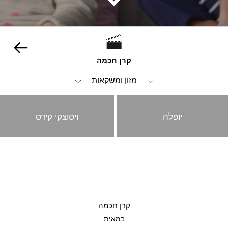
קרן חכמה
מזון ומשקאות
הכל
יופלה
ויסוצקי קידס
ויז'ואל
אנימציה ופוסט
אופנה וביוטי
הומור
קרן חכמה
ילדים
במאית
סטוריטלינג