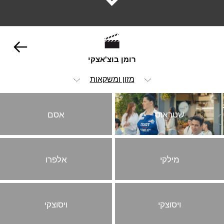
רומן בוצ'אצקי
מזון ומשקאות
הכל
שטראוס
אסם
ויז'ואל
אנימציה ופוסט
מילקי
אלפרו
אופנה וביוטי
הומור
מכוניות
ויסוצקי
ויסוצקי
סטוריטלינג