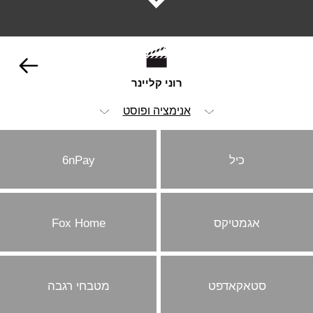
רוני קליינר
אנימציה ופוסט
הכל
כיל
6nPay
ויז'ואל
אופנה וביוטי
אגמטיקס
Fox Home
הומור
ילדים
מזון ומשקאות
סטאקאדפט
מטבחי רגבה
מכוניות