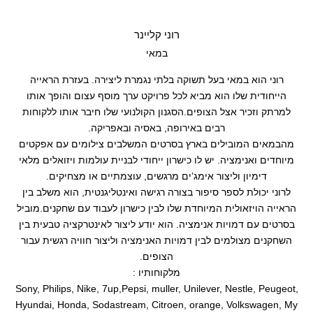
רוני קליינר
במאי
רוני הוא במאי בעל תשוקה בלתי נגמרת ליצירה. בעזרת הראייה
הייחודית שלו הוא מביא לכל פרויקט ערך מוסף עצום והופך אותו
למרתק וזכיר אצל הצופים.הסגנון הקולנועי שלו חיבר אותו ללקוחות
רבים באירופה, באסיה ובאפריקה.
מהבמאים המובילים בארץ בסרטים המשלבים צילומים עם אפקטים
מיוחדים ואנימציה. יש לו כישרון ייחודי לבניית עולמות ויזואלים מלאי
דימיון וליצור אימג’ים מרגשים, עוצמתיים או מצחיקים.
לרוני יכולת לספר סיפור בצורה רגישה ואינטליגנטית, הוא משלב בין
הראייה הויזאולית המיוחדת שלו לבין כישרון לעבוד עם שחקנים.מוביל
בסרטים עם דמויות אנימציה. הוא יודע ליצור לאינטרקציה טבעית בין
השחקנים מצולמים לבין דמויות האנימציה וליצור חוויה רגשית עבור
הצופים.
מלקוחותיו :
Sony, Philips, Nike, 7up,Pepsi, muller, Unilever, Nestle, Peugeot,
Hyundai, Honda, Sodastream, Citroen, orange, Volkswagen, My