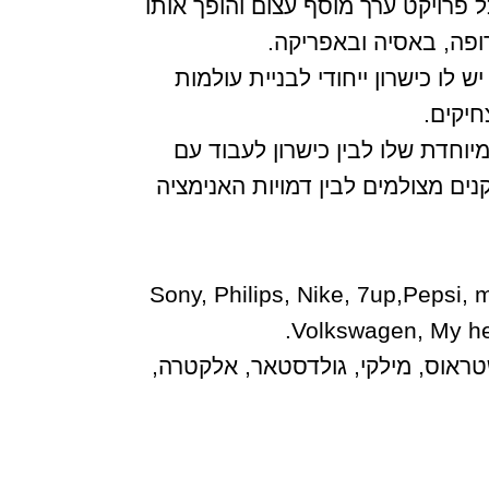
ל פרויקט ערך מוסף עצום והופך אותו
רופה, באסיה ובאפריקה.
ו כישרון ייחודי לבניית עולמות
חיקים.
מיוחדת שלו לבין כישרון לעבוד עם
ים מצולמים לבין דמויות האנימציה
Sony, Philips, Nike, 7up,Pepsi, 
Volkswagen, My her
מבה, אסם, וובי, לפ”מ, שופרסל, כאן 11, רגבה, סנו, שטראוס, מילקי, גולדסטאר, אלקטרה,