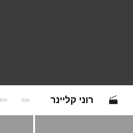
רוני קליינר
הכל
ויז'ו