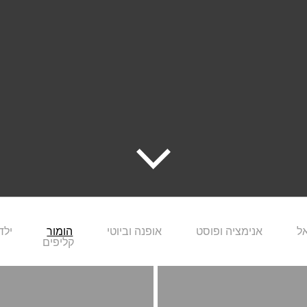
אל
אנימציה ופוסט
אופנה וביוטי
הומור
ילד
קליפים