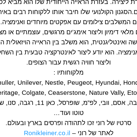
 ליצירה. בעזרת הראייה הייחודית שלו הוא מביא לכ
.הסגנון הקולנועי שלו חיבר אותו ללקוחות רבים באי
משלבים צילומים עם אפקטים מיוחדים ואנימציה. יש ל
ם מלאי דימיון וליצור אימג’ים מרגשים, עוצמתיים או מצ
שה ואינטליגנטית, הוא משלב בין הראייה הויזאולית ה
ימציה. הוא יודע ליצור לאינטרקציה טבעית בין השחקנ
וליצור חוויה רגשית עבור הצופים.
מלקוחותיו :
muller, Unilever, Nestle, Peugeot, Hyundai, Ho
itage, Colgate, Ceaserstone, Nature Vally, Eto
בנק פועלים, פלאפון, בנק לאומי, ב
טוטו ועוד…
סרטיו של רוני זכו לתהודה ופרסים בארץ ובעולם.
לאתר של רוני –
Ronikleiner.co.il