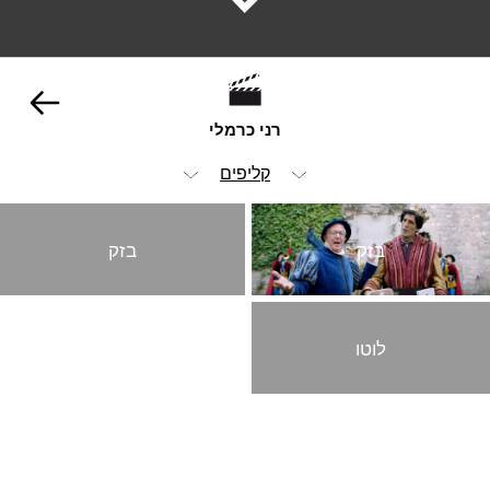
רני כרמלי
קליפים
הכל
בזק
בזק
ויז'ואל
אנימציה ופוסט
לוטו
הומור
מזון ומשקאות
מכוניות
סטוריטלינג