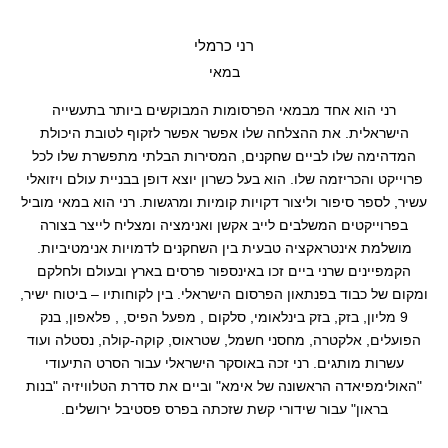
עריכה
רני כרמלי
במאי
רני הוא אחד מבמאי הפרסומות המבוקשים ביותר בתעשייה
הישראלית. את ההצלחה שלו אפשר אפשר לזקוף לטובת היכולת
המדהימה שלו לביים שחקנים, המסירות הבלתי מתפשרת שלו לכל
פרוייקט והכריזמה שלו. הוא בעל כשרון יוצא דופן בבניית עולם ויזואלי
עשיר, לספר סיפור וליצור דקויות קומיות ומרגשות. רני הוא במאי מוביל
בפרוייקטים המשלבים לייב אקשן ואנימציה ומצליח לייצר בצורה
מושלמת אינטראקציה טבעית בין השחקנים לדמויות אנימטיביות.
הקמפיינים שרני ביים זכו באינספור פרסים בארץ ובעולם ולחלקם
ומקום של כבוד בפנתאון הפרסום הישראלי. בין לקוחותיו – ביטוח ישיר,
9 מליון, בזק, בזק בינלאומי, סלקום , מפעל הפיס, , פלאפון, בנק
הפועלים, אלקטרה, מחסני חשמל, שטראוס, קוקה-קולה, נסטלה ועוד
עשרות מותגים. רני זכה באוסקר הישראלי עבור הסרט התיעודי
"האולימפיאדה הראשונה של אימא" וביים את סדרת הטלוויזיה "בנות
בראון" עבור שידורי קשת שזכתה בפרס פסטיבל ירושלים.