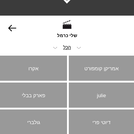
שלי כרמל
הכל
אופנה וביוטי
אמריקן קומפורט
אקרו
הומור
ילדים
julie
פארק בבלי
מכוניות
סטוריטלינג
עריכה
דיוטי פרי
גולברי