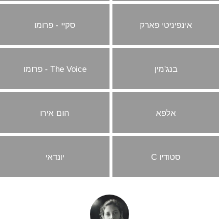
אינפיניטי פארק
סקיי - פרומו
בנג'מין
The Voice - פרומו
אלפא
הום אירו
סטודיו C
יונדאי