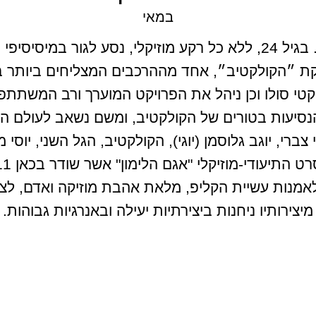
במאי
רועי הוא במאי, מוזיקאי, עורך וכותב. בגיל 24, ללא כל רקע מוזיקלי,
הקת ״הקולקטיב״, אחד מההרכבים המצליחים ביותר 
קטי סולו וכן ניהל את הפרויקט המוערך ורב המשתתפ
נסיעות בטורים של הקולקטיב, ומשם נשאב לעולם הקלי
ברי, יוגב גלוסמן (יוגי), הקולקטיב, הגל השני, יוסי 
ט התיעודי-מוזיקלי "אגם הלימון" אשר שודר בכאן 11).
ה לאמנות עשיית הקליפ, מלאת אהבת מוזיקה ואדם, לצד
מיצירותיו ניחנות ביצירתיות יעילה ובאנרגיות גבוהות.