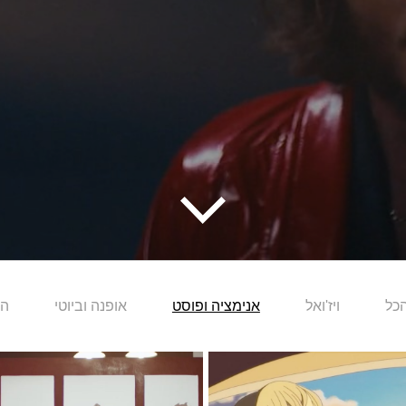
כל
ויז'ואל
אנימציה ופוסט
אופנה וביוטי
הו