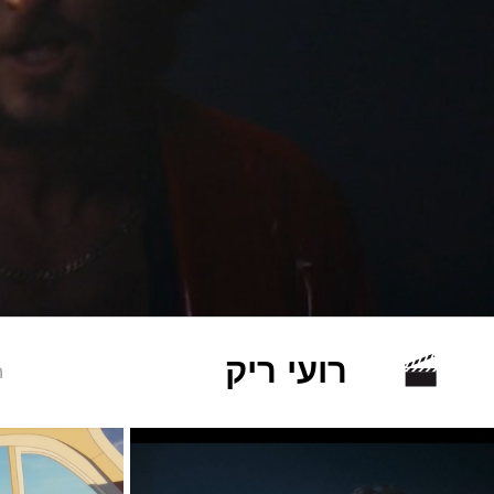
רועי ריק
ה