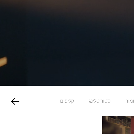
מור
סטוריטלינג
קליפים