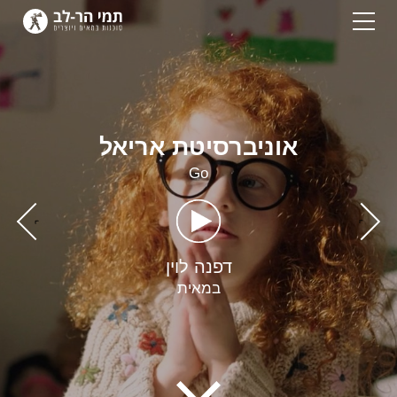
אוניברסיטת אריאל
Go
›
‹
דפנה לוין
במאית