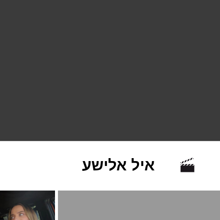
איל אלישע