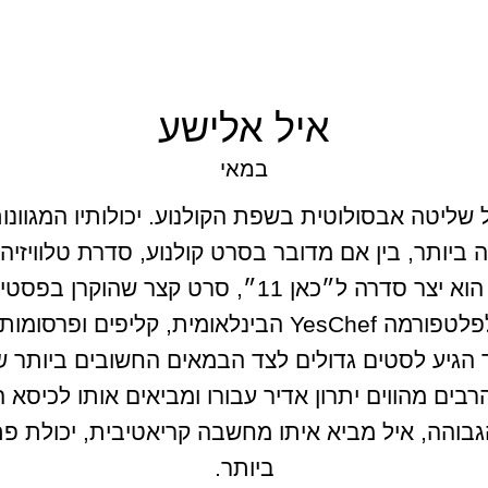
איל אלישע
במאי
על שליטה אבסולוטית בשפת הקולנוע. יכולותיו המגוונ
ביותר, בין אם מדובר בסרט קולנוע, סדרת טלוויזיה,
כבר בשנתו הראשונה של איל כבמאי הוא יצר סדרה ל״כ
פורמה YesChef הבינלאומית, קליפים ופרסומות.
 הגיע לסטים גדולים לצד הבמאים החשובים ביותר ש
בים מהווים יתרון אדיר עבורו ומביאים אותו לכיסא הב
הה, איל מביא איתו מחשבה קריאטיבית, יכולת פתרו
ביותר.