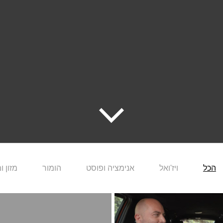
הכל
ויז'ואל
אנימציה ופוסט
הומור
מזון 