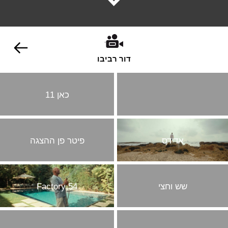
דור רביבו
כאן 11
אדידס
פיטר פן ההצגה
שש וחצי
Factory 54