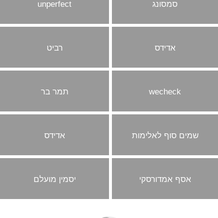
סמסונג
unperfect
אדידס
רביט
wecheck
תמר בר
שמים סוף לאלימות
אדידס
אסף אמדורסקי
יסמין מועלם