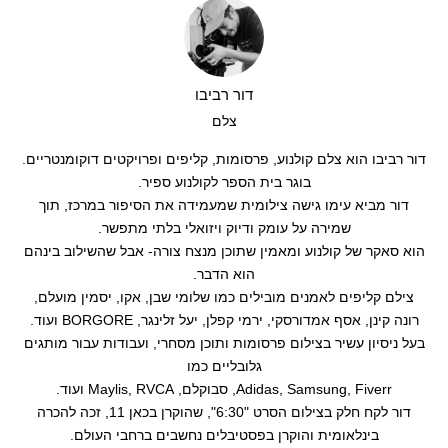
דור רביבו
צלם
דור רביבו הוא צלם קולנוע, פרסומות, קליפים ופרויקטים דוקומנטריים.
בוגר בית הספר לקולנוע ספיר.
דור מביא עימו גישה צילומית שמעמידה את הסיפור במרכז, תוך
שמירה על עומק ודיוק ויזואלי בלתי מתפשר.
הוא סאקר של קולנוע ומאמין שתוכן מנצח צורה- אבל שהשילוב בינהם
הוא הדבר.
צילם קליפים לאמנים מובילים כמו שלומי שבן, אקו, יסמין מועלם,
רונה קינן, אסף אמדורסקי, ירמי קפלן, יעל זלינגר, BORGORE ועוד.
בעל ניסיון עשיר בצילום פרסומות ותוכן מסחרי, ועבודות עבור מותגים
גלובליים כמו
Adidas, Samsung, Fiverr, סבוקלם, Maylis, RVCA ועוד.
דור לקח חלק בצילום הסרט "6:30", שהוקרן בכאן 11, זכה להכרה
בינלאומית והוקרן בפסטיבלים נחשבים ברחבי העולם.