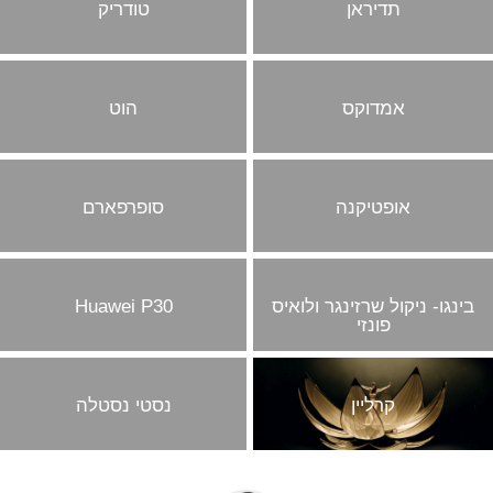
תדיראן
טודריק
אמדוקס
הוט
אופטיקנה
סופרפארם
בינגו- ניקול שרזינגר ולואיס
Huawei P30
פונזי
קרליין
נסטי נסטלה