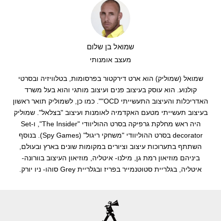
שמואל בן שלום
מעצב אומנותי
שמואל (שמוליק) הוא ארט דירקטור בפרסומות, בטלוויזיה ובסרטי
קולנוע. הוא עוסק בעיצוב פנים ועיצוב מותגי והוא בעל משרד
האדריכלות והעיצוב התעשייתי OCD"". כמו כן, לשמוליק תואר ראשון
בעיצוב תעשייתי מטעם האקדמיה לאומנות ועיצוב "בצלאל". שמוליק
היה ראש מחלקת גרפיקה בסרט ההוליוודי "The Insider", ו-Set
decorator בסרט ההוליוודי "משחקי ריגול" (Spy Games). בנוסף
השתתף בתערוכות עיצוב וציורים במקומות שונים בארץ ובעולם,
ביניהם מוזיאון רמת גן, מילנו- איטליה, מוזיאון העיצוב בוורונה-
איטליה, בגלריית סטוטנמייר בפריז ובגלריית Grey סוהו- ניו יורק.